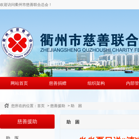
欢迎访问衢州市慈善联合总会！
网站首页
慈善捐赠
组织架构
内部管
联系我们
您所在的位置：
首页
>
慈善援助
>
助 困
慈善援助
助 困
助 医..