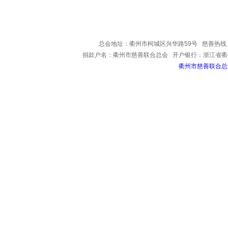
网站首页
慈善捐赠
组织架构
联系我们
总会地址：衢州市柯城区兴华路59号 慈善热线：0570-8
捐款户名：衢州市慈善联合总会 开户银行：浙江省衢州柯
衢州市慈善联合总