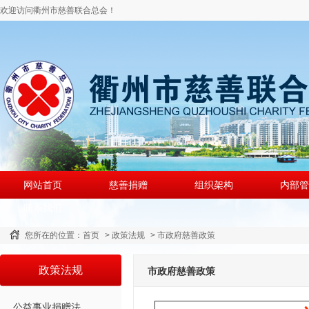
欢迎访问衢州市慈善联合总会！
网站首页
慈善捐赠
组织架构
内部管
联系我们
您所在的位置：
首页
>
政策法规
>
市政府慈善政策
政策法规
市政府慈善政策
公益事业捐赠法..